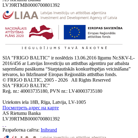
LV39RTMB0000700801392
SIA "FRIGO BALTIC" ir noslēdzis 13.06.2016 līgumu Nr.SKV-L-
2016/456 ar Latvijas Investīciju un attīstības aģentūru par atbalsta
saņemšanu pasākuma “Starptautiskās konkurētspējas veicināšana”
ietvaros, ko līdzfinansē Eiropas Reģionālās attīstības fonds.
© FRIGO BALTIC, 2005 - 2026
All Rights Reserved
SIA "FRIGO BALTIC"
Reģ. nr.: 40003735180, PVN nr.: LV40003735180
Uriekstes iela 18B, Rīga, Latvija, LV-1005
Посмотреть адрес на карте
AS Rietumu Banka
LV39RTMB0000700801392
Разработка сайта:
Inibrand