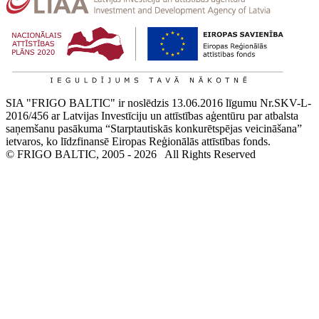
SIA "FRIGO BALTIC" ir noslēdzis 13.06.2016 līgumu Nr.SKV-L-
2016/456 ar Latvijas Investīciju un attīstības aģentūru par atbalsta
saņemšanu pasākuma “Starptautiskās konkurētspējas veicināšana”
ietvaros, ko līdzfinansē Eiropas Reģionālās attīstības fonds.
© FRIGO BALTIC, 2005 - 2026
All Rights Reserved