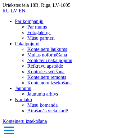
Uriekstes iela 18B, Rīga, LV-1005
RU
LV
EN
Par kompāniju
Par mums
Fotogalerija
Mūsu partneri
Pakalpojumi
Konteineru laukums
Muitas noformēšana
Noliktavu pakalpojumi
Refkravu apstrāde
Kontroles svēršana
Konteineru remonts
Konteineru izsekošana
Jaunumi
Jaunumu arhivs
Kontakti
Mūsu komanda
Atrašanās vieta kartē
Konteineru izsekošana