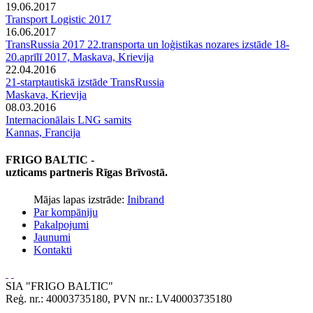
19.06.2017
Transport Logistic 2017
16.06.2017
TransRussia 2017 22.transporta un loģistikas nozares izstāde 18-
20.aprīlī 2017, Maskava, Krievija
22.04.2016
21-starptautiskā izstāde TransRussia
Maskava, Krievija
08.03.2016
Internacionālais LNG samits
Kannas, Francija
FRIGO BALTIC -
uzticams partneris Rīgas Brīvostā.
Mājas lapas izstrāde:
Inibrand
Par kompāniju
Pakalpojumi
Jaunumi
Kontakti
SIA "FRIGO BALTIC"
Reģ. nr.: 40003735180, PVN nr.: LV40003735180